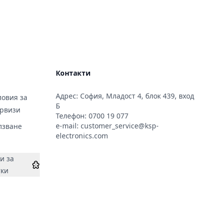
Контакти
Адрес: София, Младост 4, блок 439, вход
овия за
Б
ервизи
Телефон:
0700 19 077
e-mail:
customer_service@ksp-
лзване
electronics.com
и за
тки