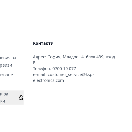
Контакти
Адрес: София, Младост 4, блок 439, вход
овия за
Б
ервизи
Телефон:
0700 19 077
e-mail:
customer_service@ksp-
лзване
electronics.com
и за
тки