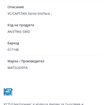
Описание
VC/CAPSTAN Servo Intrface ,
Код на продукта
AN3796S-SMD
Баркод
017148
Марка / Производител
MATSUSHITA
Footer
КСП-Електроникс е водеща фирма за търговия и