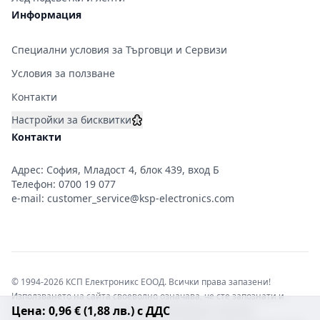
Информация
Специални условия за Търговци и Сервизи
Условия за ползване
Контакти
Настройки за бисквитки
Контакти
Адрес: София, Младост 4, блок 439, вход Б
Телефон:
0700 19 077
e-mail:
customer_service@ksp-electronics.com
© 1994-2026 КСП Електроникс ЕООД. Всички права запазени!
Използването на сайта своеволно означава, че сте запознати и
Цена: 0,96 € (1,88 лв.) с ДДС
съгласни с правната информация обвързваща софтуера.