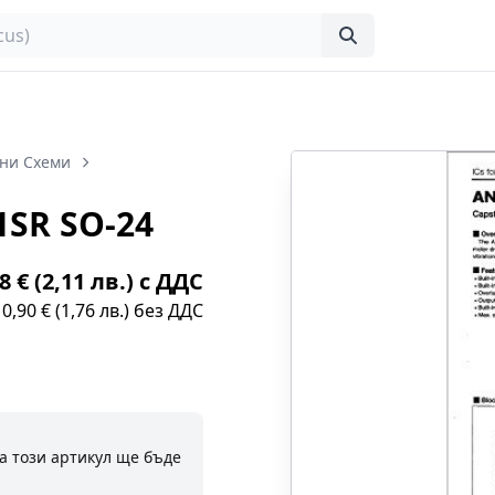
ни Схеми
SR SO-24
8 € (2,11 лв.) с ДДС
0,90 € (1,76 лв.) без ДДС
а този артикул ще бъде