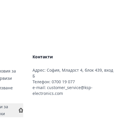
Контакти
Адрес: София, Младост 4, блок 439, вход
овия за
Б
ервизи
Телефон:
0700 19 077
e-mail:
customer_service@ksp-
лзване
electronics.com
и за
тки