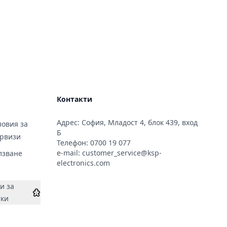
Контакти
Адрес: София, Младост 4, блок 439, вход
овия за
Б
ервизи
Телефон:
0700 19 077
e-mail:
customer_service@ksp-
лзване
electronics.com
и за
тки