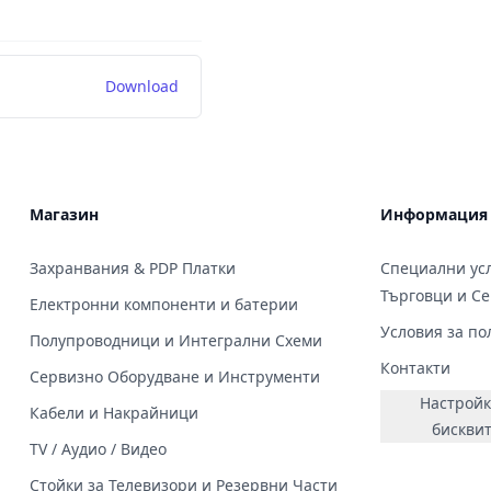
Download
Магазин
Информация
Захранвания & PDP Платки
Специални усл
Търговци и С
Електронни компоненти и батерии
Условия за по
Полупроводници и Интегрални Схеми
Контакти
Сервизно Оборудване и Инструменти
Настройк
Кабели и Накрайници
бискви
TV / Аудио / Видео
Стойки за Телевизори и Резервни Части