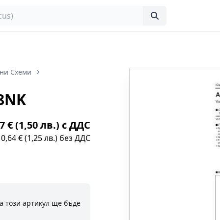
ни Схеми
8NK
7 € (1,50 лв.) с ДДС
0,64 € (1,25 лв.) без ДДС
а този артикул ще бъде