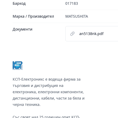
Баркод
017183
Марка / Производител
MATSUSHITA
Документи
an5138nk.pdf
Footer
КСП-Електроникс е водеща фирма за
търговия и дистрибуция на
електроника, електронни компоненти,
дистанционни, кабели, части за бяла и
черна техника.
Със своят над 25 годишен опит КСП-