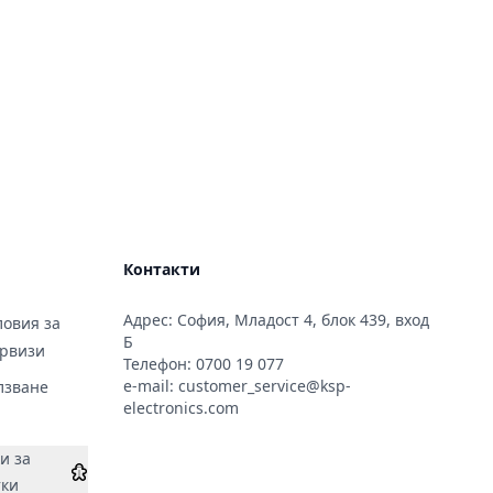
Контакти
Адрес: София, Младост 4, блок 439, вход
овия за
Б
ервизи
Телефон:
0700 19 077
e-mail:
customer_service@ksp-
лзване
electronics.com
и за
тки