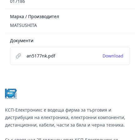
017186
Марка / Производител
MATSUSHITA
Документи
an5177nk.pdf
Download
Footer
КСП-Електроникс е водеща фирма за търговия и
дистрибуция на електроника, електронни компоненти,
дистанционни, кабели, части за бяла и черна техника.
Със своят над 25 годишен опит КСП-Електроникс се