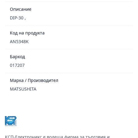
Описание
DIP-30 ,
Код на продукта
AN5348K
Баркод
017207
Марка / Производител
MATSUSHITA
Footer
КСП-Електроникс е водеща фирма за търговия и