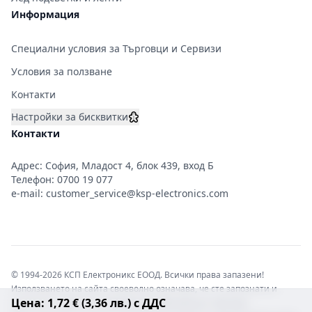
Информация
Специални условия за Търговци и Сервизи
Условия за ползване
Контакти
Настройки за бисквитки
Контакти
Адрес: София, Младост 4, блок 439, вход Б
Телефон:
0700 19 077
e-mail:
customer_service@ksp-electronics.com
© 1994-2026 КСП Електроникс ЕООД. Всички права запазени!
Използването на сайта своеволно означава, че сте запознати и
Цена: 1,72 € (3,36 лв.) с ДДС
съгласни с правната информация обвързваща софтуера.