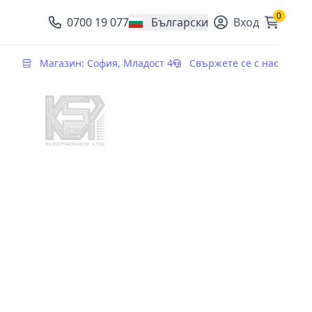
0
0700 19 077
Български
Вход
, change currency
Магазин: София, Младост 4
Свържете се с нас