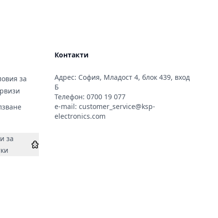
Контакти
Адрес: София, Младост 4, блок 439, вход
овия за
Б
ервизи
Телефон:
0700 19 077
e-mail:
customer_service@ksp-
лзване
electronics.com
и за
тки