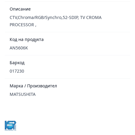
Описание
CTV,Chroma/RGB/Synchro,52-SDIP, TV CROMA
PROCESSOR ,
Код на продукта
AN5606K
Баркод
017230
Марка / Производител
MATSUSHITA
Footer