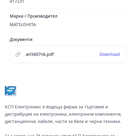
017231
Марка / Производител
MATSUSHITA
Документи
an5607nk.pdf
Download
Footer
КСП-Електроникс е водеща фирма за търговия и
дистрибуция на електроника, електронни компоненти,
дистанционни, кабели, части за бяла и черна техника.
Със своят над 25 годишен опит КСП-Електроникс се