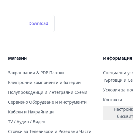
Download
Магазин
Информация
Захранвания & PDP Платки
Специални усл
Търговци и С
Електронни компоненти и батерии
Условия за по
Полупроводници и Интегрални Схеми
Контакти
Сервизно Оборудване и Инструменти
Настройк
Кабели и Накрайници
бискви
TV / Аудио / Видео
Стойки за Телевизори и Резервни Части