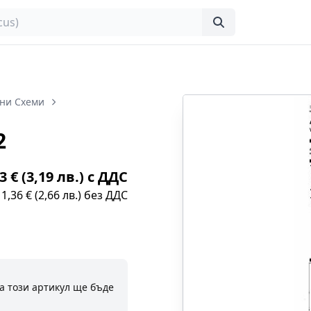
ни Схеми
2
3 € (3,19 лв.) с ДДС
1,36 € (2,66 лв.) без ДДС
а този артикул ще бъде