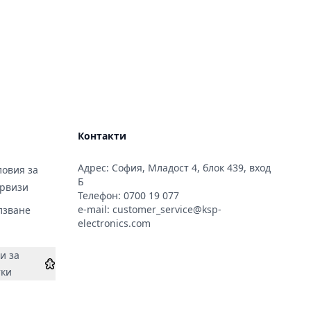
Контакти
Адрес: София, Младост 4, блок 439, вход
овия за
Б
ервизи
Телефон:
0700 19 077
e-mail:
customer_service@ksp-
лзване
electronics.com
и за
тки