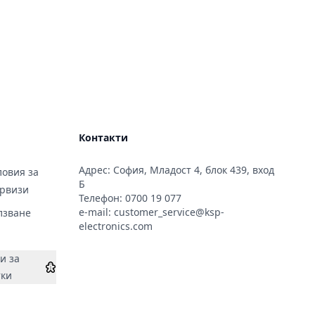
Контакти
Адрес: София, Младост 4, блок 439, вход
овия за
Б
ервизи
Телефон:
0700 19 077
e-mail:
customer_service@ksp-
лзване
electronics.com
и за
тки