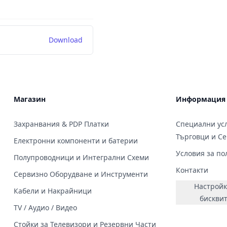
Download
Магазин
Информация
Захранвания & PDP Платки
Специални усл
Търговци и С
Електронни компоненти и батерии
Условия за по
Полупроводници и Интегрални Схеми
Контакти
Сервизно Оборудване и Инструменти
Настройк
Кабели и Накрайници
бискви
TV / Аудио / Видео
Стойки за Телевизори и Резервни Части