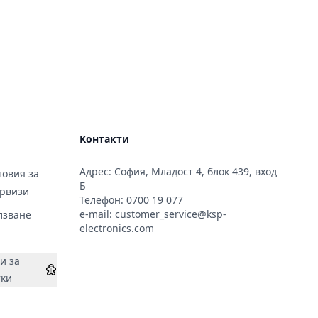
Контакти
Адрес: София, Младост 4, блок 439, вход
овия за
Б
ервизи
Телефон:
0700 19 077
e-mail:
customer_service@ksp-
лзване
electronics.com
и за
тки