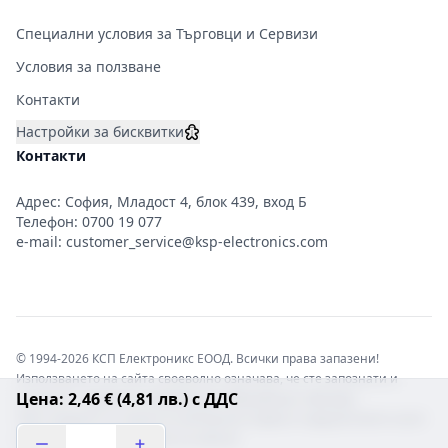
Специални условия за Търговци и Сервизи
Условия за ползване
Контакти
Настройки за бисквитки
Контакти
Адрес: София, Младост 4, блок 439, вход Б
Телефон:
0700 19 077
e-mail:
customer_service@ksp-electronics.com
© 1994-2026 КСП Електроникс ЕООД. Всички права запазени!
Използването на сайта своеволно означава, че сте запознати и
Цена: 2,46 € (4,81 лв.) с ДДС
съгласни с правната информация обвързваща софтуера.
Той е защитен от закона за авторските права и нарушителите носят
отговорност с цялата сила на закона!