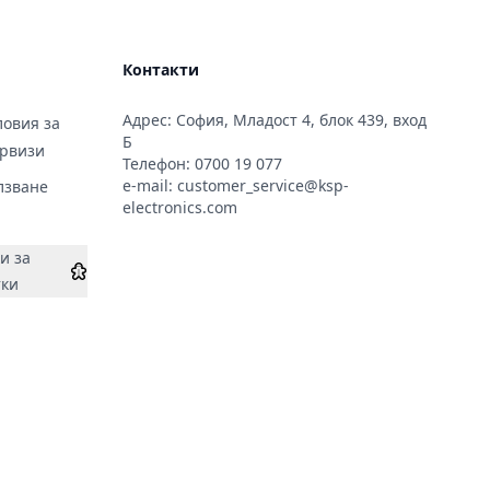
Контакти
Адрес: София, Младост 4, блок 439, вход
овия за
Б
ервизи
Телефон:
0700 19 077
e-mail:
customer_service@ksp-
лзване
electronics.com
и за
тки