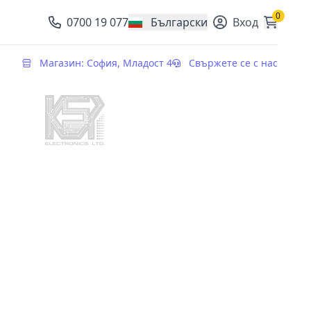
0
0700 19 077
Български
Вход
, change currency
Магазин: София, Младост 4
Свържете се с нас