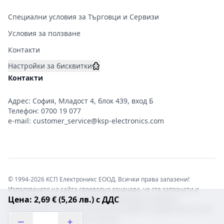
Специални условия за Търговци и Сервизи
Условия за ползване
Контакти
Настройки за бисквитки
Контакти
Адрес: София, Младост 4, блок 439, вход Б
Телефон:
0700 19 077
e-mail:
customer_service@ksp-electronics.com
© 1994-2026 КСП Електроникс ЕООД. Всички права запазени!
Използването на сайта своеволно означава, че сте запознати и
Цена: 2,69 € (5,26 лв.) с ДДС
съгласни с правната информация обвързваща софтуера.
Той е защитен от закона за авторските права и нарушителите носят
отговорност с цялата сила на закона!