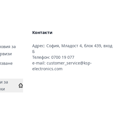
Контакти
Адрес: София, Младост 4, блок 439, вход
овия за
Б
ервизи
Телефон:
0700 19 077
e-mail:
customer_service@ksp-
лзване
electronics.com
и за
тки