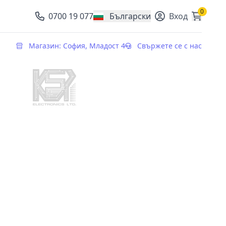
0
0700 19 077
Български
Вход
, change currency
Магазин: София, Младост 4
Свържете се с нас