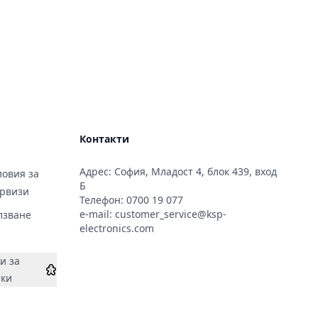
Контакти
Адрес: София, Младост 4, блок 439, вход
овия за
Б
ервизи
Телефон:
0700 19 077
e-mail:
customer_service@ksp-
лзване
electronics.com
и за
тки