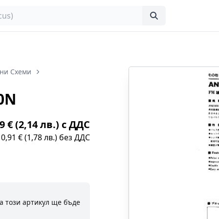
ни Схеми
0N
9 € (2,14 лв.) с ДДС
0,91 € (1,78 лв.) без ДДС
а този артикул ще бъде