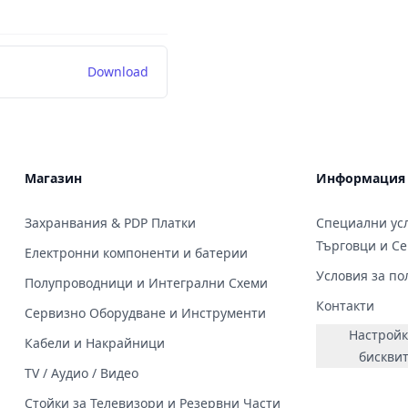
Download
Магазин
Информация
Захранвания & PDP Платки
Специални усл
Търговци и С
Електронни компоненти и батерии
Условия за по
Полупроводници и Интегрални Схеми
Контакти
Сервизно Оборудване и Инструменти
Настройк
Кабели и Накрайници
бискви
TV / Аудио / Видео
Стойки за Телевизори и Резервни Части