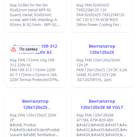
решетка с размери 92
&#x441;
Код: Grilles for the fan
Код: FAN 92x92x25
&#x435;&#x43A;&#x440;&#x430;&
× 92 mm
92x92mm metal MFF-92
TX9225M12S 12V
EMI; A: 83,82mm;
Guard; metal; 92x92mm;
FAN 92x92x25 TX9225M12S
screw; with EMI shielding; A:
DC 12V 0.17A 9CM 9025
92mm; B: 82.5mm - MFF-92
2Wire Power Cooling Fan ;
&#x41F;&#x440;&#x435;&#x434;&#x43F;&#x430;&#x437;&#x435;&#x43
&#x449;&#x438;&#x442;;
&#x43C;&#x435;&#x442;&#x430;&#x43B;;
92x92mm;
Вентилатор 109-312
Вентилатор
&#x431;&#x43E;&#x43B;&#x442;;
По заявка
172mm 220V AC
120x120x25
&#x441;
&#x435;&#x43A;&#x440;&#x430;&#x43D;
Код: FAN 172mm ring 109-
Код: FAN 120x120x25mm
EMI; A: 92mm; &#x412;:
312 220V AC
12V 2P
82,5mm ;
FAN 109-312 172mm 220V
FAN 120x120x25 12V DC 0.3A
AC F 172mm x 52mm 0.16A
SAME AS:DFS122512M
220V Termal Protected DYNA
,SD12025R1HL, 2pin;
ACE ;:SAN ACE;
Вентилатор
Вентилатор
120x120x25
120x120x38 48 VOLT
FD1225A2HBL/Q
Код: FAN 120x120x25 220V
Код: FAN 120x120x38
2P
4715KL-07W-B39 48V
&#xAB; Produit
&#x422;&#x43E;&#x437;&#x438;
Pr&#xE9;c&#xE9;dentProduit
&#x432;&#x435;&#x43D;&#x442;&
Suivant &#xBB; Ventilateur
&#x43A;&#x43E;&#x439;&#x442;&