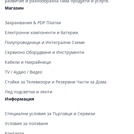
развитие и разнообразна гама продукти и услуги.
Магазин
Захранвания & PDP Платки
Електронни компоненти и батерии
Полупроводници и Интегрални Схеми
Сервизно Оборудване и Инструменти
Кабели и Накрайници
TV / Аудио / Видео
Стойки за Телевизори и Резервни Части за Дома
Лед подсветки и ленти
Информация
Специални условия за Търговци и Сервизи
Условия за ползване
Контакти