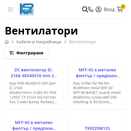
0
Open menu
Вход
Вентилатори
Кабели и Накрайници
Вентилатори
Филтриране
DC вентилатор IC-
MFF-92 е метален
216A 40X40X10 mm 24
филтър / предпазна
Volt
решетка с размери 80
Код: FAN 40x40x10 24V 2pin
Код: Grilles for the fan
× 80 mm
IC-216A
80x80mm metal MFF-80
40x40x10mm. 0.08A DC FAN
MFF-80 &#xB7; Guard; metal;
12VDC CY 410/A HQ Fan Fan
80x80mm; screw; with EMI
Fan, Cooler &amp; Radiator,
shielding; A: 83.82mm
refoidisseurs and
&#xB7; MFF-80
4,&quot;6000 RPM 24 dBA 1.7
&#x41F;&#x440;&#x435;&#x434;&
CFM, FAN Radiator (Black) ;
&#x449;&#x438;&#x442;;
&#x43C;&#x435;&#x442;&#x430;&
MFF-92 е метален
80x80mm;
филтър / предпазна
TX9225M12S
&#x431;&#x43E;&#x43B;&#x442;;