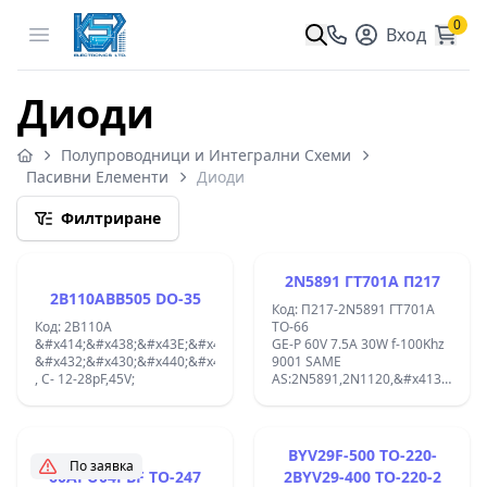
0
Open menu
Вход
Диоди
Полупроводници и Интегрални Схеми
Пасивни Елементи
Диоди
Филтриране
2N5891 ГТ701А П217
2B110ABB505 DO-35
Код: П217-2N5891 ГТ701А
Код: 2B110A
TO-66
&#x414;&#x438;&#x43E;&#x434;
GE-P 60V 7.5A 30W f-100Khz
&#x432;&#x430;&#x440;&#x438;&#x43A;&#x430;&#x43F;
9001 SAME
, C- 12-28pF,45V;
AS:2N5891,2N1120,&#x413;&#x422
&#x41F;217,1T403A,P215
TO-66;
BYV29F-500 TO-220-
По заявка
60APU04PBF TO-247
2BYV29-400 TO-220-2