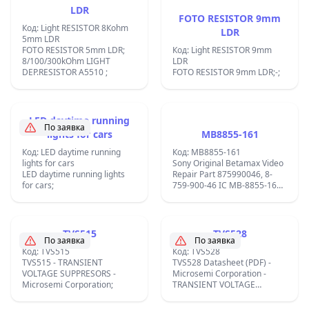
LDR
FOTO RESISTOR 9mm
Код: Light RESISTOR 8Кohm
LDR
5mm LDR
FOTO RESISTOR 5mm LDR;
Код: Light RESISTOR 9mm
8/100/300kOhm LIGHT
LDR
DEP.RESISTOR A5510 ;
FOTO RESISTOR 9mm LDR;-;
LED daytime running
По заявка
lights for cars
MB8855-161
Код: LED daytime running
Код: MB8855-161
lights for cars
Sony Original Betamax Video
LED daytime running lights
Repair Part 875990046, 8-
for cars;
759-900-46 IC MB-8855-161;
IC For SLF1 Betamax Video
Recorder;
TVS515
TVS528
По заявка
По заявка
Код: TVS515
Код: TVS528
TVS515 - TRANSIENT
TVS528 Datasheet (PDF) -
VOLTAGE SUPPRESORS -
Microsemi Corporation -
Microsemi Corporation;
TRANSIENT VOLTAGE
SUPPRESORS;