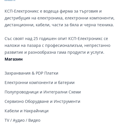
15,7mm
&#x414;&#x44A;&#x43B;&#x436;&#x438;&#x43D;&#x430;
КСП-Електроникс е водеща фирма за търговия и
&#x43D;&#x430;
&#x440;&#x435;&#x437;&#x431;&#x430;&#x442;&#x430;:
дистрибуция на електроника, електронни компоненти,
10,9mm ;
дистанционни, кабели, части за бяла и черна техника.
Със своят над 25 годишен опит КСП-Електроникс се
наложи на пазара с професионализъм, непрестанно
развитие и разнообразна гама продукти и услуги.
Магазин
Захранвания & PDP Платки
Електронни компоненти и батерии
Полупроводници и Интегрални Схеми
Сервизно Оборудване и Инструменти
Кабели и Накрайници
TV / Аудио / Видео