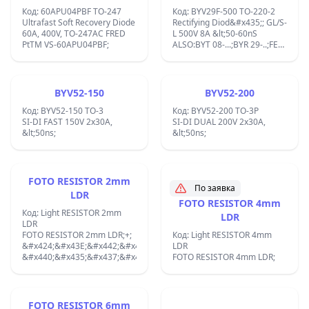
Код: 60APU04PBF TO-247
Код: BYV29F-500 TO-220-2
Ultrafast Soft Recovery Diode
Rectifying Diod&#x435;; GL/S-
60A, 400V, TO-247AC FRED
L 500V 8A &lt;50-60nS
PtTM VS-60APU04PBF;
ALSO:BYT 08-...;BYR 29-..;FE
8J;
BYV52-150
BYV52-200
Код: BYV52-150 TO-3
Код: BYV52-200 TO-3P
SI-DI FAST 150V 2x30A,
SI-DI DUAL 200V 2x30A,
&lt;50ns;
&lt;50ns;
FOTO RESISTOR 2mm
По заявка
LDR
FOTO RESISTOR 4mm
Код: Light RESISTOR 2mm
LDR
LDR
FOTO RESISTOR 2mm LDR;+;
Код: Light RESISTOR 4mm
&#x424;&#x43E;&#x442;&#x43E;
LDR
&#x440;&#x435;&#x437;&#x438;&#x441;&#x442;&#x43E;&#x440;;
FOTO RESISTOR 4mm LDR;
FOTO RESISTOR 6mm