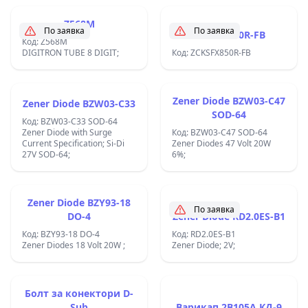
Z568M
По заявка
По заявка
ZCKSFX850R-FB
Код: Z568M
DIGITRON TUBE 8 DIGIT;
Код: ZCKSFX850R-FB
Zener Diode BZW03-C47
Zener Diode BZW03-C33
SOD-64
Код: BZW03-C33 SOD-64
Zener Diode with Surge
Код: BZW03-C47 SOD-64
Current Specification; Si-Di
Zener Diodes 47 Volt 20W
27V SOD-64;
6%;
Zener Diode BZY93-18
По заявка
DO-4
Zener Diode RD2.0ES-B1
Код: BZY93-18 DO-4
Код: RD2.0ES-B1
Zener Diodes 18 Volt 20W ;
Zener Diode; 2V;
Болт за конектори D-
Sub
Варикап 2В105А КД-9