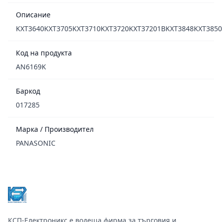
Описание
KXT3640KXT3705KXT3710KXT3720KXT37201BKXT3848KXT385
Код на продукта
AN6169K
Баркод
017285
Марка / Производител
PANASONIC
Footer
КСП-Електроникс е водеща фирма за търговия и