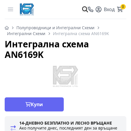
0
Open menu
Вход
Полупроводници и Интегрални Схеми
Интегрални Схеми
Интегрална схема AN6169K
Интегрална схема
AN6169K
Купи
14-ДНЕВНО БЕЗПЛАТНО И ЛЕСНО ВРЪЩАНЕ
Ако получите днес, последният ден за връщане