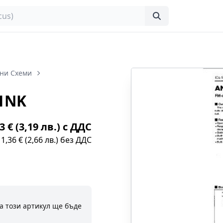
ни Схеми
1NK
3 € (3,19 лв.) с ДДС
1,36 € (2,66 лв.) без ДДС
а този артикул ще бъде