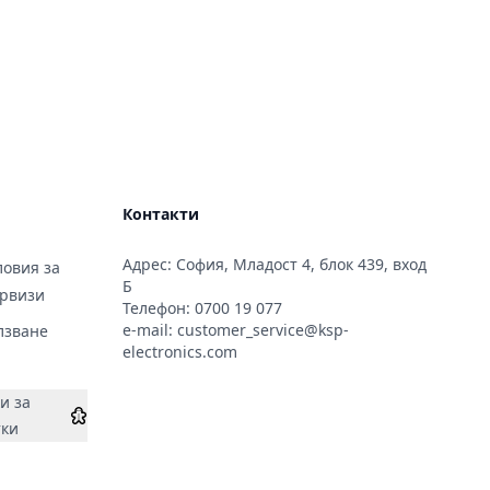
Контакти
Адрес: София, Младост 4, блок 439, вход
овия за
Б
ервизи
Телефон:
0700 19 077
e-mail:
customer_service@ksp-
лзване
electronics.com
и за
тки