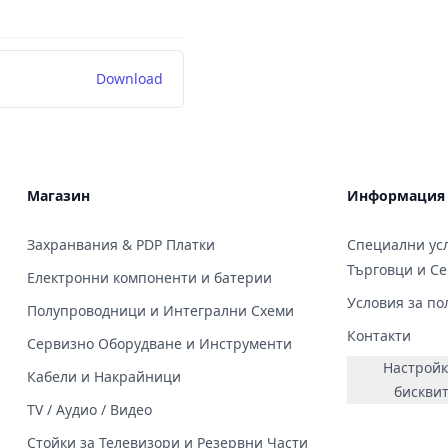
Download
Магазин
Информация
Захранвания & PDP Платки
Специални усл
Търговци и С
Електронни компоненти и батерии
Условия за по
Полупроводници и Интегрални Схеми
Контакти
Сервизно Оборудване и Инструменти
Настройк
Кабели и Накрайници
бискви
TV / Аудио / Видео
Стойки за Телевизори и Резервни Части