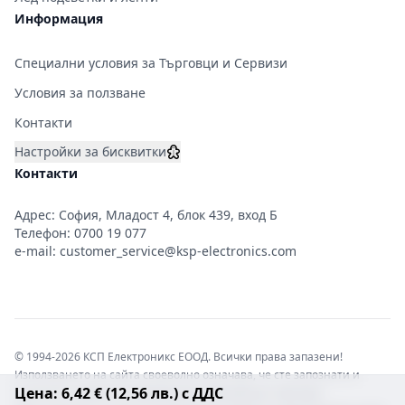
Информация
Специални условия за Търговци и Сервизи
Условия за ползване
Контакти
Настройки за бисквитки
Контакти
Адрес: София, Младост 4, блок 439, вход Б
Телефон:
0700 19 077
e-mail:
customer_service@ksp-electronics.com
© 1994-2026 КСП Електроникс ЕООД. Всички права запазени!
Използването на сайта своеволно означава, че сте запознати и
Цена: 6,42 € (12,56 лв.) с ДДС
съгласни с правната информация обвързваща софтуера.