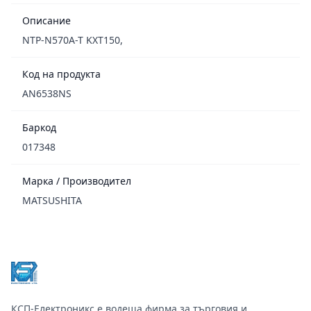
Описание
NTP-N570A-T KXT150,
Код на продукта
AN6538NS
Баркод
017348
Марка / Производител
MATSUSHITA
Footer
КСП-Електроникс е водеща фирма за търговия и