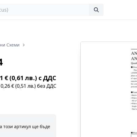
ни Схеми
4
1 € (0,61 лв.) с ДДС
0,26 € (0,51 лв.) без ДДС
а този артикул ще бъде