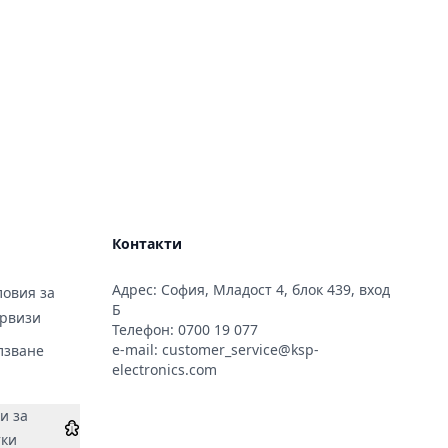
Контакти
Адрес: София, Младост 4, блок 439, вход
овия за
Б
ервизи
Телефон:
0700 19 077
e-mail:
customer_service@ksp-
лзване
electronics.com
и за
тки