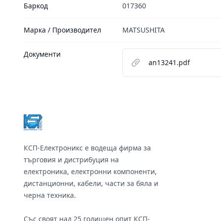
Баркод
017360
Марка / Производител
MATSUSHITA
Документи
an13241.pdf
Footer
КСП-Електроникс е водеща фирма за
търговия и дистрибуция на
електроника, електронни компоненти,
дистанционни, кабели, части за бяла и
черна техника.
Със своят над 25 годишен опит КСП-