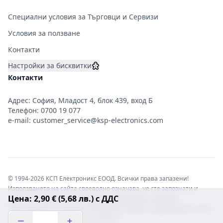
Специални условия за Търговци и Сервизи
Условия за ползване
Контакти
Настройки за бисквитки
Контакти
Адрес: София, Младост 4, блок 439, вход Б
Телефон:
0700 19 077
e-mail:
customer_service@ksp-electronics.com
© 1994-2026 КСП Електроникс ЕООД. Всички права запазени!
Използването на сайта своеволно означава, че сте запознати и
Цена: 2,90 € (5,68 лв.) с ДДС
съгласни с правната информация обвързваща софтуера.
Той е защитен от закона за авторските права и нарушителите носят
отговорност с цялата сила на закона!