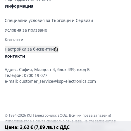
Информация
Специални условия за Търговци и Сервизи
Условия за ползване
Контакти
Настройки за бисквитки
Контакти
Адрес: София, Младост 4, блок 439, вход Б
Телефон:
0700 19 077
e-mail:
customer_service@ksp-electronics.com
© 1994-2026 КСП Електроникс ЕООД. Всички права запазени!
Използването на сайта своеволно означава, че сте запознати и
Цена: 3,62 € (7,09 лв.) с ДДС
съгласни с правната информация обвързваща софтуера.