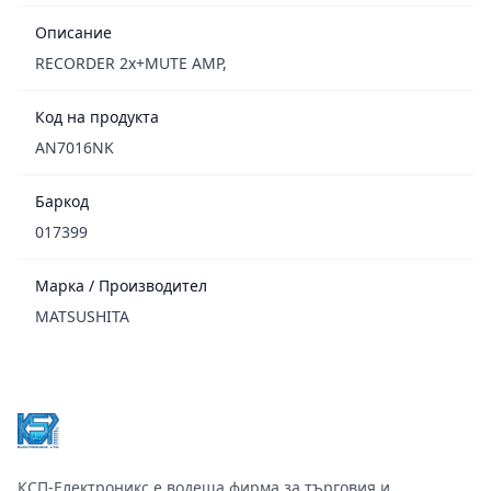
Описание
RECORDER 2x+MUTE AMP,
Код на продукта
AN7016NK
Баркод
017399
Марка / Производител
MATSUSHITA
Footer
КСП-Електроникс е водеща фирма за търговия и