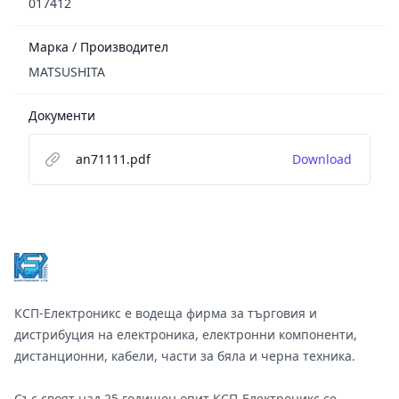
017412
Марка / Производител
MATSUSHITA
Документи
an71111.pdf
Download
Footer
КСП-Електроникс е водеща фирма за търговия и
дистрибуция на електроника, електронни компоненти,
дистанционни, кабели, части за бяла и черна техника.
Със своят над 25 годишен опит КСП-Електроникс се