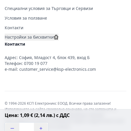
Специални условия за Търговци и Сервизи
Условия за ползване
Контакти
Настройки за бисквитки
Контакти
Адрес: София, Младост 4, блок 439, вход Б
Телефон:
0700 19 077
e-mail:
customer_service@ksp-electronics.com
© 1994-2026 КСП Електроникс ЕООД. Всички права запазени!
Използването на сайта своеволно означава, че сте запознати и
Цена: 1,09 € (2,14 лв.) с ДДС
съгласни с правната информация обвързваща софтуера.
Той е защитен от закона за авторските права и нарушителите носят
отговорност с цялата сила на закона!