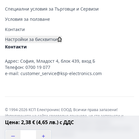
Специални условия за Търговци и Сервизи
Условия за ползване
Контакти
Настройки за бисквитки
Контакти
Адрес: София, Младост 4, блок 439, вход Б
Телефон:
0700 19 077
e-mail:
customer_service@ksp-electronics.com
© 1994-2026 КСП Електроникс ЕООД. Всички права запазени!
Използването на сайта своеволно означава, че сте запознати и
Цена: 2,38 € (4,65 лв.) с ДДС
съгласни с правната информация обвързваща софтуера.
Той е защитен от закона за авторските права и нарушителите носят
отговорност с цялата сила на закона!