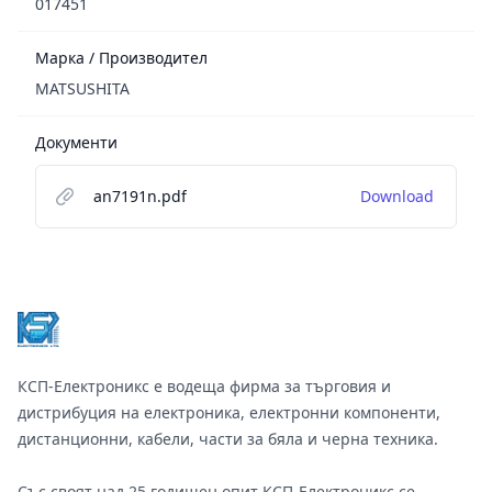
017451
Марка / Производител
MATSUSHITA
Документи
an7191n.pdf
Download
Footer
КСП-Електроникс е водеща фирма за търговия и
дистрибуция на електроника, електронни компоненти,
дистанционни, кабели, части за бяла и черна техника.
Със своят над 25 годишен опит КСП-Електроникс се