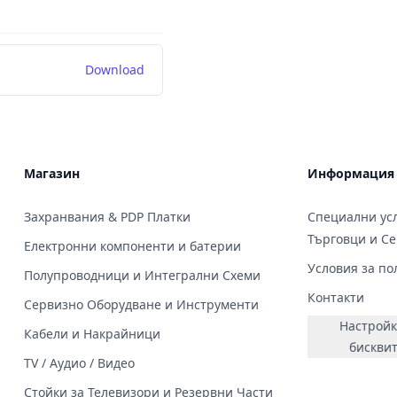
Download
Магазин
Информация
Захранвания & PDP Платки
Специални усл
Търговци и С
Електронни компоненти и батерии
Условия за по
Полупроводници и Интегрални Схеми
Контакти
Сервизно Оборудване и Инструменти
Настройк
Кабели и Накрайници
бискви
TV / Аудио / Видео
Стойки за Телевизори и Резервни Части