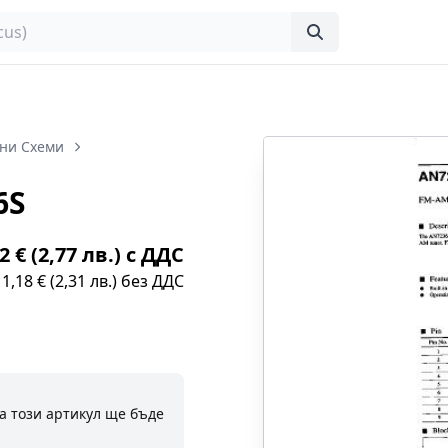
ни Схеми
6S
2 € (2,77 лв.) с ДДС
1,18 € (2,31 лв.) без ДДС
а този артикул ще бъде