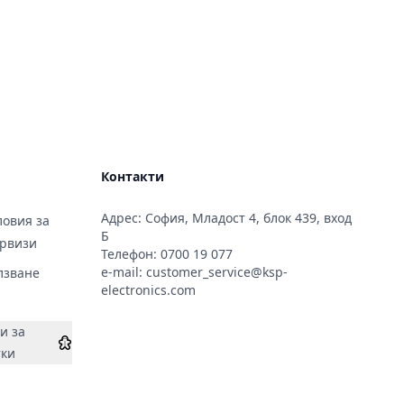
Контакти
Адрес: София, Младост 4, блок 439, вход
овия за
Б
ервизи
Телефон:
0700 19 077
e-mail:
customer_service@ksp-
лзване
electronics.com
и за
тки