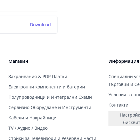
Download
Магазин
Информация
Захранвания & PDP Платки
Специални усл
Търговци и С
Електронни компоненти и батерии
Условия за по
Полупроводници и Интегрални Схеми
Контакти
Сервизно Оборудване и Инструменти
Настройк
Кабели и Накрайници
бискви
TV / Аудио / Видео
Стойки за Телевизори и Резервни Части