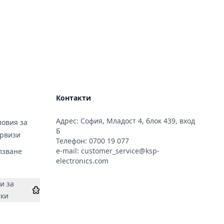
Контакти
Адрес: София, Младост 4, блок 439, вход
овия за
Б
ервизи
Телефон:
0700 19 077
e-mail:
customer_service@ksp-
лзване
electronics.com
и за
тки