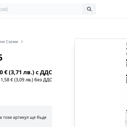
ни Схеми
5
0 € (3,71 лв.) с ДДС
1,58 € (3,09 лв.) без ДДС
а този артикул ще бъде