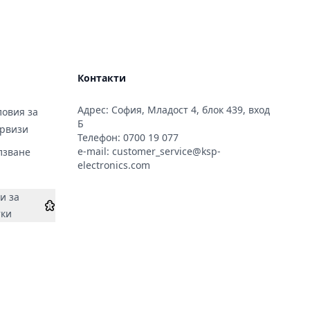
Контакти
Адрес: София, Младост 4, блок 439, вход
овия за
Б
ервизи
Телефон:
0700 19 077
e-mail:
customer_service@ksp-
лзване
electronics.com
и за
тки