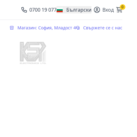
0
0700 19 077
Български
Вход
, change currency
Магазин: София, Младост 4
Свържете се с нас