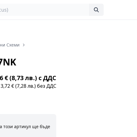
ни Схеми
7NK
6 € (8,73 лв.) с ДДС
3,72 € (7,28 лв.) без ДДС
а този артикул ще бъде