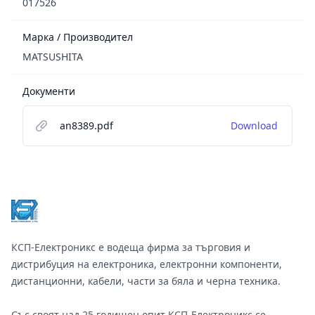
017526
Марка / Производител
MATSUSHITA
Документи
an8389.pdf
Download
Footer
КСП-Електроникс е водеща фирма за търговия и
дистрибуция на електроника, електронни компоненти,
дистанционни, кабели, части за бяла и черна техника.
Със своят над 25 годишен опит КСП-Електроникс се