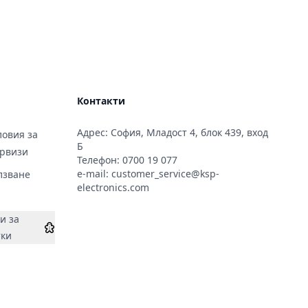
Контакти
Адрес: София, Младост 4, блок 439, вход
овия за
Б
ервизи
Телефон:
0700 19 077
e-mail:
customer_service@ksp-
лзване
electronics.com
и за
тки