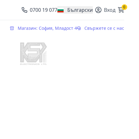
0
0700 19 077
Български
Вход
, change currency
Магазин: София, Младост 4
Свържете се с нас