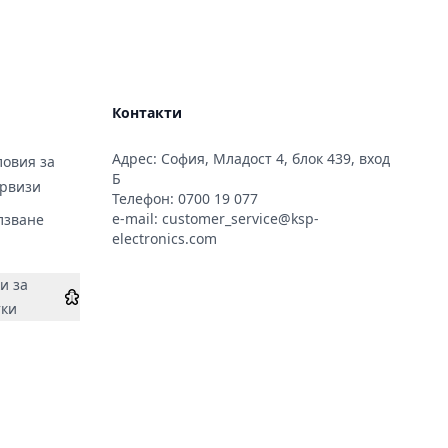
Контакти
Адрес: София, Младост 4, блок 439, вход
овия за
Б
ервизи
Телефон:
0700 19 077
e-mail:
customer_service@ksp-
лзване
electronics.com
и за
тки