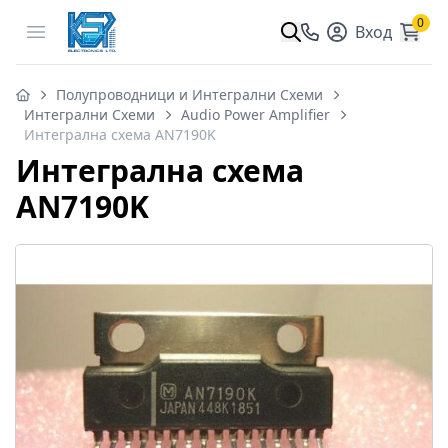
0
Open menu
Вход
Полупроводници и Интегрални Схеми
Интегрални Схеми
Audio Power Amplifier
Интегрална схема AN7190K
Интегрална схема
AN7190K