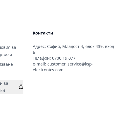
Контакти
Адрес: София, Младост 4, блок 439, вход
овия за
Б
ервизи
Телефон:
0700 19 077
e-mail:
customer_service@ksp-
лзване
electronics.com
и за
тки