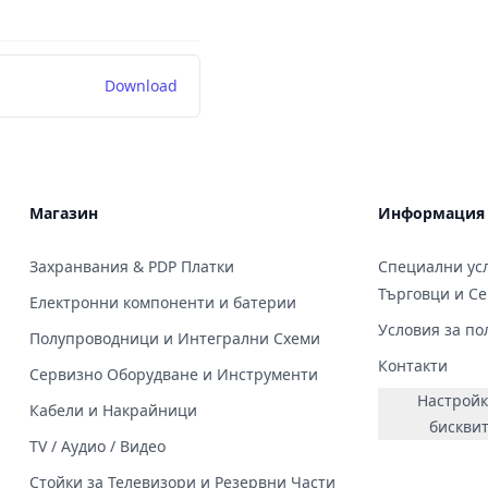
Download
Магазин
Информация
Захранвания & PDP Платки
Специални усл
Търговци и С
Електронни компоненти и батерии
Условия за по
Полупроводници и Интегрални Схеми
Контакти
Сервизно Оборудване и Инструменти
Настройк
Кабели и Накрайници
бискви
TV / Аудио / Видео
Стойки за Телевизори и Резервни Части