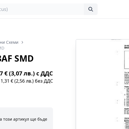
ни Схеми
MD
8AF SMD
7 € (3,07 лв.) с ДДС
1,31 € (2,56 лв.) без ДДС
а този артикул ще бъде