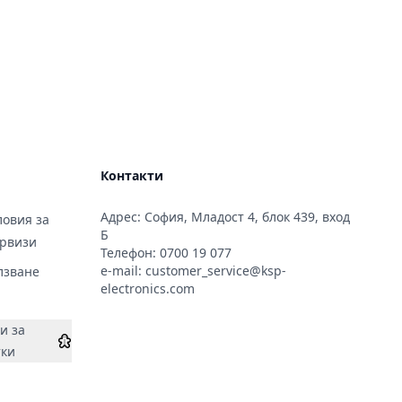
Контакти
Адрес: София, Младост 4, блок 439, вход
овия за
Б
ервизи
Телефон:
0700 19 077
e-mail:
customer_service@ksp-
лзване
electronics.com
и за
тки