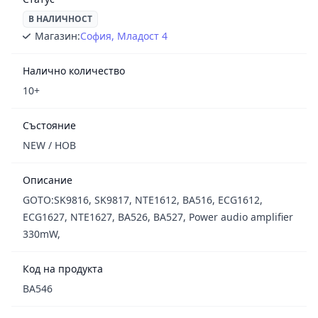
В НАЛИЧНОСТ
Магазин:
София, Младост 4
Налично количество
10+
Състояние
NEW / НОВ
Описание
GOTO:SK9816, SK9817, NTE1612, BA516, ECG1612,
ECG1627, NTE1627, BA526, BA527, Power audio amplifier
330mW,
Код на продукта
BA546