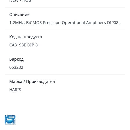
NEW / НОВ
Описание
1.2MHz, BiCMOS Precision Operational Amplifiers DIP08 ,
Код на продукта
CA3193E DIP-8
Баркод
053232
Марка / Производител
HARIS
Footer