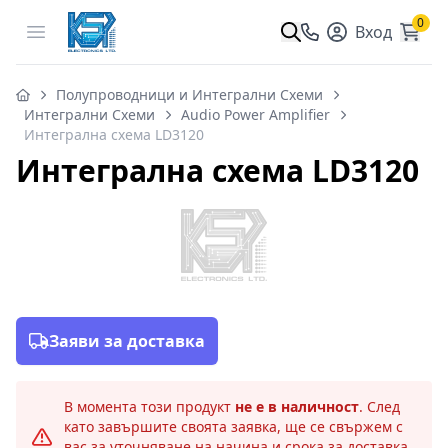
0
Open menu
Вход
Полупроводници и Интегрални Схеми
Интегрални Схеми
Audio Power Amplifier
Интегрална схема LD3120
Интегрална схема LD3120
Заяви за доставка
В момента този продукт
не е в наличност
. След
като завършите своята заявка, ще се свържем с
вас за уточняване на начина и срока за доставка