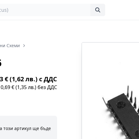
ни Схеми
6
3 € (1,62 лв.) с ДДС
0,69 € (1,35 лв.) без ДДС
а този артикул ще бъде