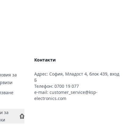
Контакти
Адрес: София, Младост 4, блок 439, вход
овия за
Б
ервизи
Телефон:
0700 19 077
e-mail:
customer_service@ksp-
лзване
electronics.com
и за
тки