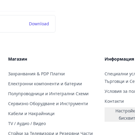
Download
Магазин
Информация
Захранвания & PDP Платки
Специални усл
Търговци и С
Електронни компоненти и батерии
Условия за по
Полупроводници и Интегрални Схеми
Контакти
Сервизно Оборудване и Инструменти
Настройк
Кабели и Накрайници
бискви
TV / Аудио / Видео
Стойки за Телевизори и Резервни Части