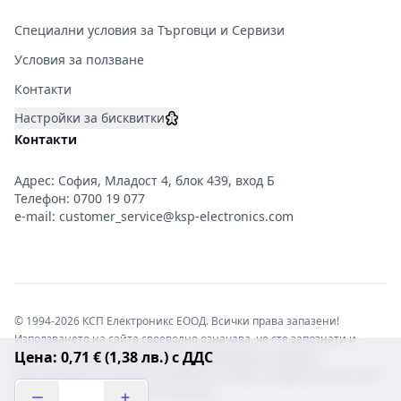
Специални условия за Търговци и Сервизи
Условия за ползване
Контакти
Настройки за бисквитки
Контакти
Адрес: София, Младост 4, блок 439, вход Б
Телефон:
0700 19 077
e-mail:
customer_service@ksp-electronics.com
© 1994-2026 КСП Електроникс ЕООД. Всички права запазени!
Използването на сайта своеволно означава, че сте запознати и
Цена: 0,71 € (1,38 лв.) с ДДС
съгласни с правната информация обвързваща софтуера.
Той е защитен от закона за авторските права и нарушителите носят
отговорност с цялата сила на закона!