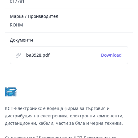
017781
Марка / Производител
ROHM
Документи
ba3528.pdf
Download
Footer
КСП-Електроникс е водеща фирма за търговия и
дистрибуция на електроника, електронни компоненти,
дистанционни, кабели, части за бяла и черна техника.
Със своят над 25 годишен опит КСП-Електроникс се