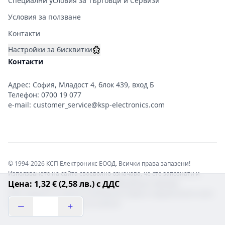
Специални условия за Търговци и Сервизи
Условия за ползване
Контакти
Настройки за бисквитки
Контакти
Адрес: София, Младост 4, блок 439, вход Б
Телефон:
0700 19 077
e-mail:
customer_service@ksp-electronics.com
© 1994-2026 КСП Електроникс ЕООД. Всички права запазени!
Използването на сайта своеволно означава, че сте запознати и
Цена: 1,32 € (2,58 лв.) с ДДС
съгласни с правната информация обвързваща софтуера.
Той е защитен от закона за авторските права и нарушителите носят
отговорност с цялата сила на закона!