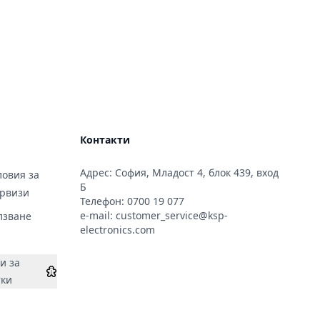
Контакти
Адрес: София, Младост 4, блок 439, вход
овия за
Б
ервизи
Телефон:
0700 19 077
e-mail:
customer_service@ksp-
лзване
electronics.com
и за
тки