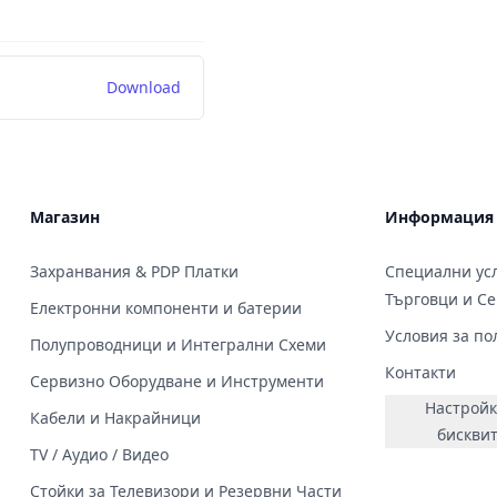
Download
Магазин
Информация
Захранвания & PDP Платки
Специални усл
Търговци и С
Електронни компоненти и батерии
Условия за по
Полупроводници и Интегрални Схеми
Контакти
Сервизно Оборудване и Инструменти
Настройк
Кабели и Накрайници
бискви
TV / Аудио / Видео
Стойки за Телевизори и Резервни Части