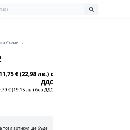
ни Схеми
2
1,75 € (22,98 лв.) с
ДДС
9,79 € (19,15 лв.) без ДДС
а този артикул ще бъде