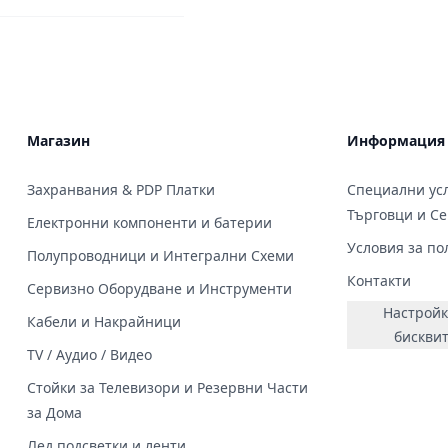
Магазин
Информация
Захранвания & PDP Платки
Специални усл
Търговци и С
Електронни компоненти и батерии
Условия за по
Полупроводници и Интегрални Схеми
Контакти
Сервизно Оборудване и Инструменти
Настройк
Кабели и Накрайници
бискви
TV / Аудио / Видео
Стойки за Телевизори и Резервни Части
за Дома
Лед подсветки и ленти