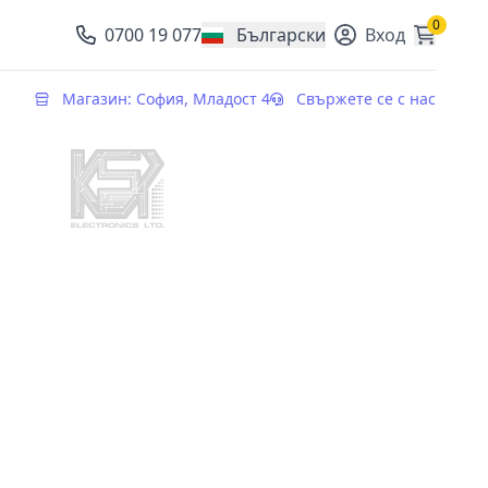
0
0700 19 077
Български
Вход
, change currency
Магазин: София, Младост 4
Свържете се с нас