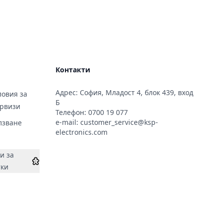
Контакти
Адрес: София, Младост 4, блок 439, вход
овия за
Б
ервизи
Телефон:
0700 19 077
e-mail:
customer_service@ksp-
лзване
electronics.com
и за
тки