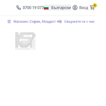
0
0700 19 077
Български
Вход
, change currency
Магазин: София, Младост 4
Свържете се с нас