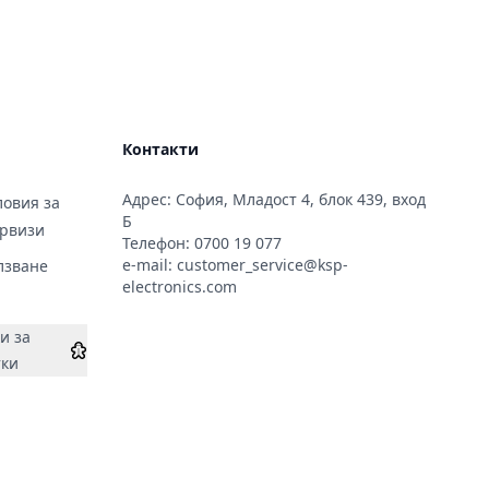
Контакти
Адрес: София, Младост 4, блок 439, вход
овия за
Б
ервизи
Телефон:
0700 19 077
e-mail:
customer_service@ksp-
лзване
electronics.com
и за
тки